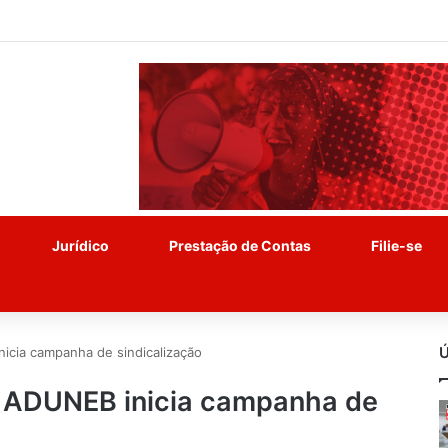
Jurídico
Prestação de Contas
Filie-se
Ú
nicia campanha de sindicalização
r: ADUNEB inicia campanha de