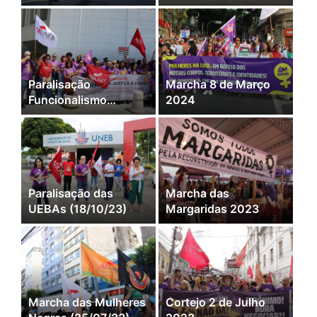
Recomposição
(24/05/24)
salarial e Direitos
Paralisação
Marcha 8 de Março
Funcionalismo
2024
Público (18/04/24)
Paralisação das
Marcha das
UEBAs (18/10/23)
Margaridas 2023
Marcha das Mulheres
Cortejo 2 de Julho