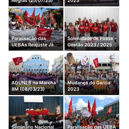
Negras (25/07/23)
2023
Paralisação das
Solenidade de Posse -
UEBAs Reajuste Já
Gestão 2023 / 2025
(12/04/23)
ADUNEB na Marcha
Mudança do Garcia
8M (08/03/23)
2023
Seminário Nacional
Paralisação das UEBA