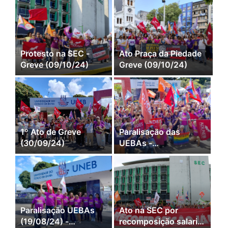
(15/10/24)
Protesto na SEC -
Ato Praça da Piedade
Greve (09/10/24)
Greve (09/10/24)
1º Ato de Greve
Paralisação das
(30/09/24)
UEBAs -
Recomposição
salarial e Direitos
(11/09/24)
Paralisação UEBAs
Ato na SEC por
(19/08/24) -
recomposição salarial