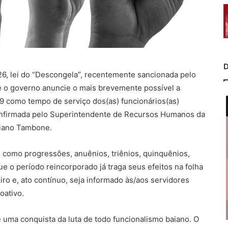
D
6, lei do “Descongela”, recentemente sancionada pelo
e o governo anuncie o mais brevemente possível a
9 como tempo de serviço dos(as) funcionários(as)
i confirmada pelo Superintendente de Recursos Humanos da
riano Tambone.
 como progressões, anuênios, triênios, quinquênios,
ue o período reincorporado já traga seus efeitos na folha
ro e, ato contínuo, seja informado às/aos servidores
oativo.
 é uma conquista da luta de todo funcionalismo baiano. O