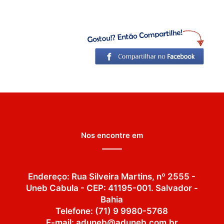
Nos encontre em
Endereço: Rua Silveira Martins, nº 2555 -
Uneb Cabula - CEP: 41195-001. Salvador -
Bahia
Telefone: (71) 9 9980-5768
E-mail: aduneb@aduneb.com.br