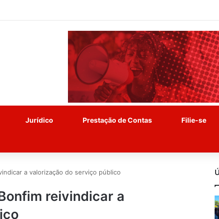
Jurídico
Prestação de Contas
Filie-se
Ú
ndicar a valorização do serviço público
onfim reivindicar a
ico