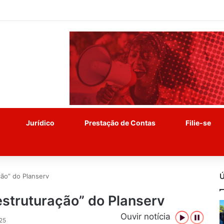
Jurídico
Prestação de Contas
Filie-se
Ú
ção” do Planserv
estruturação” do Planserv
Ouvir notícia
25