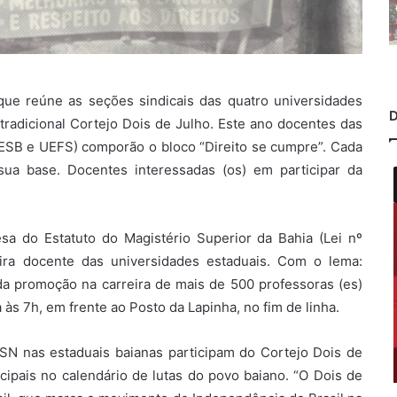
que reúne as seções sindicais das quatro universidades
D
 tradicional Cortejo Dois de Julho. Este ano docentes das
ESB e UEFS) comporão o bloco “Direito se cumpre”. Cada
sua base. Docentes interessadas (os) em participar da
.
a do Estatuto do Magistério Superior da Bahia (Lei nº
eira docente das universidades estaduais. Com o lema:
a promoção na carreira de mais de 500 professoras (es)
 às 7h, em frente ao Posto da Lapinha, no fim de linha.
SN nas estaduais baianas participam do Cortejo Dois de
ipais no calendário de lutas do povo baiano. “O Dois de