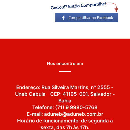
Nos encontre em
Endereço: Rua Silveira Martins, nº 2555 -
Uneb Cabula - CEP: 41195-001. Salvador -
Bahia
Telefone: (71) 9 9980-5768
E-mail: aduneb@aduneb.com.br
Horário de funcionamento: de segunda a
sexta, das 7h às 17h.