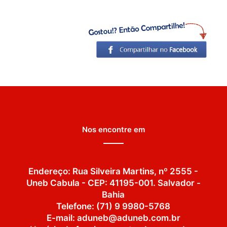
Nos encontre em
Endereço: Rua Silveira Martins, nº 2555 -
Uneb Cabula - CEP: 41195-001. Salvador -
Bahia
Telefone: (71) 9 9980-5768
E-mail: aduneb@aduneb.com.br