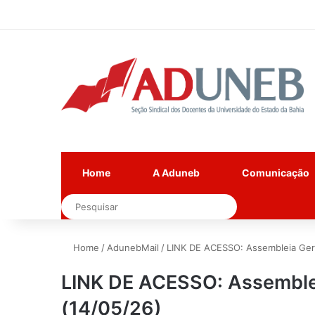
Home
A Aduneb
Comunicação
Pesquisar
Home
/
AdunebMail
/
LINK DE ACESSO: Assembleia Ger
LINK DE ACESSO: Assemble
(14/05/26)